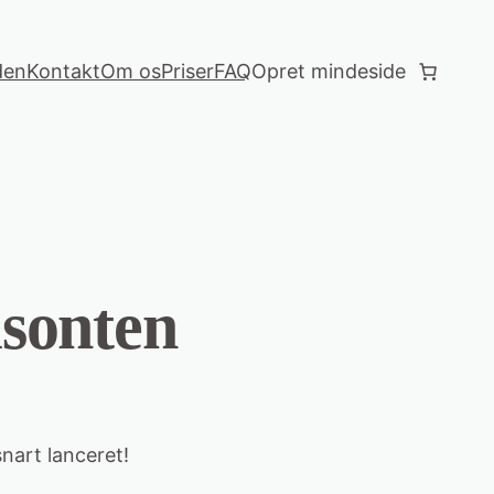
den
Kontakt
Om os
Priser
FAQ
Opret mindeside
isonten
nart lanceret!