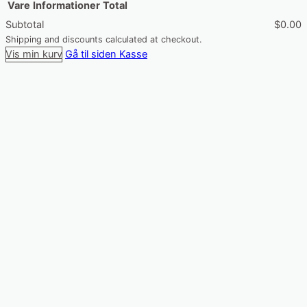
Vare
Informationer
Total
Subtotal
$0.00
Varer
Shipping and discounts calculated at checkout.
Vis min kurv
Gå til siden Kasse
i
indkøbskurv